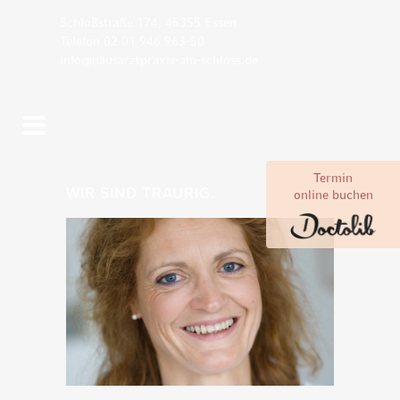
Schloßstraße 174, 45355 Essen
Telefon 02 01 946 963-50
info@hausarztpraxis-am-schloss.de
Termin
WIR SIND TRAURIG.
online buchen