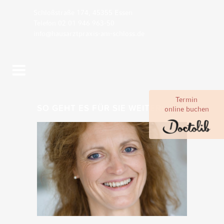
Schloßstraße 174, 45355 Essen
Telefon 02 01 946 963-50
info@hausarztpraxis-am-schloss.de
Termin
SO GEHT ES FÜR SIE WEITER:
online buchen