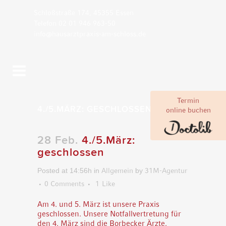
Schloßstraße 174, 45355 Essen
Telefon 02 01 946 963-50
info@hausarztpraxis-am-schloss.de
Termin
4./5.MÄRZ: GESCHLOSSEN
online buchen
28 Feb.
4./5.März:
geschlossen
Posted at 14:56h
in
Allgemein
by
31M-Agentur
0 Comments
1
Like
Am 4. und 5. März ist unsere Praxis
geschlossen. Unsere Notfallvertretung für
den 4. März sind die Borbecker Ärzte,